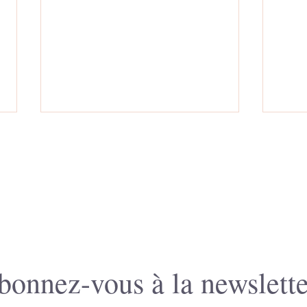
Challenge de dessin de l'été!
Un ca
des p
bonnez-vous à la newslette