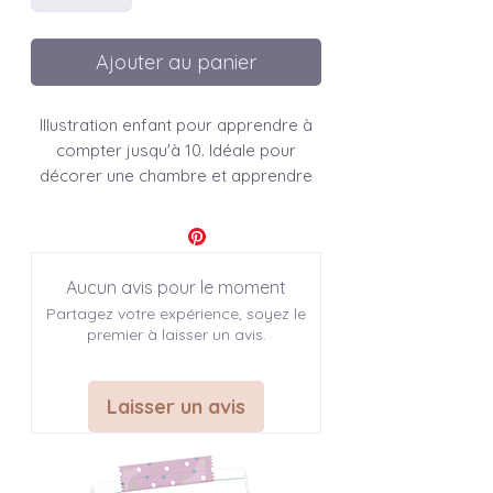
Ajouter au panier
Illustration enfant pour apprendre à
compter jusqu'à 10. Idéale pour
décorer une chambre et apprendre
les chiffres en s'amusant avec les
lapins blancs.
Affiche " Compter les lapins de 0 à
Aucun avis pour le moment
10 "
Partagez votre expérience, soyez le
premier à laisser un avis.
♣ INFO SUR L'ARTICLE
Laisser un avis
Modèles disponibles: 1
Dimensions disponibles : 1
A3: 29,7 x 42 cm -> (11,7 x 16,5