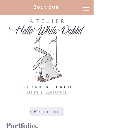
Boutique
LA BOUTIQUE
< Retour portfolio
Portfolio.