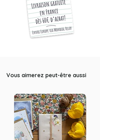
dans une enveloppe kraft rigide.
Chaque article est emballé
soigneusement dans du papier
kraft. La photo en descriptif est un
exemple d'emballage, susceptible
d'évoluer selon les saisons.
Impression haute définition sur papier
mat de qualité. Les cartes et affiches
sont imprimées avec une bordure
Vous aimerez peut-être aussi
blanche autour. Merci de noter que
ceci n’est pas une oeuvre originale,
mais une reproduction fidèle de mon
travail d’illustration à l'aquarelle. Le
cadre n’est pas inclus. Les couleurs
peuvent différer légèrement en
fonction de votre écran d'ordinateur.
♣ EXPEDITION ET LIVRAISON :