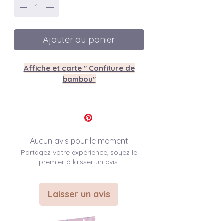
Ajouter au panier
Affiche et carte " Confiture de
bambou"
♣ INFO SUR L'ARTICLE
Modèles disponibles: 1
Aucun avis pour le moment
Dimensions disponibles : 3
Partagez votre expérience, soyez le
A6: 14,8 x 10,5 cm (4,1 x 5,8 inches)
premier à laisser un avis.
A4: 21 x 29,7 cm -> (8,3 x 11,7
inches)
A3: 29,7 x 42 cm -> (11,7 x 16,5
Laisser un avis
inches)