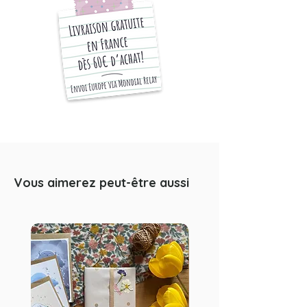
Les formats A6 seront envoyés
dans une enveloppe kraft
standard
Les formats A4 et A3 seront
envoyés dans une enveloppe kraft
rigide.
Chaque article est emballé
soigneusement dans du papier
kraft. La photo en descriptif est un
exemple d'emballage, susceptible
d'évoluer selon les saisons.
Vous aimerez peut-être aussi
Impression haute définition sur papier
mat de qualité. Les cartes et affiches
sont imprimées avec une bordure
blanche autour. Merci de noter que
ceci n’est pas une oeuvre originale,
mais une reproduction fidèle de mon
travail d’illustration à l'aquarelle. Le