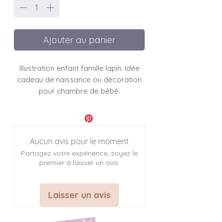
Ajouter au panier
Illustration enfant famille lapin. Idée
cadeau de naissance ou décoration
pour chambre de bébé.
Affiche " Histoire du soir "
Aucun avis pour le moment
♣ INFO SUR L'ARTICLE
Partagez votre expérience, soyez le
premier à laisser un avis.
Modèles disponibles: 1
Dimensions disponibles : 3
A6: 14,8 x 10,5 cm (4,1 x 5,8 inches)
Laisser un avis
A4: 21 x 29,7 cm -> (8,3 x 11,7
inches)