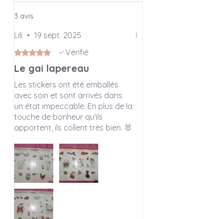
Disponibles
à l’unité
ou en
lot
3 avis
personnalisable
, ces planches vous
invitent à composer votre propre
Lili
•
19 sept. 2025
collection selon les saisons, vos
Vérifié
Noté 5 sur 5.
envies… ou les petits bonheurs que
vous souhaitez faire fleurir sur le
Le gai lapereau
papier.
Les stickers ont été emballés
avec soin et sont arrivés dans
♣ INFO SUR L'ARTICLE
un état impeccable. En plus de la
touche de bonheur qu'ils
Dimensions disponibles :
apportent, ils collent très bien. 🐰
A6: 14,8 x 10,5 cm (4,1 x 5,8 inches)
✨
Nombre de modèles différents: 12
Chaque planche correspond à un
mois de l'année.
Envoi et préparation:
Les stickers seront envoyés dans