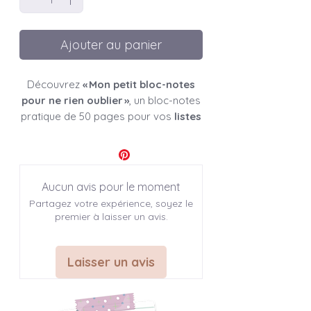
Ajouter au panier
Découvrez
« Mon petit bloc-notes
pour ne rien oublier »
, un bloc-notes
pratique de 50 pages pour vos
listes
de courses
. Illustré d’un adorable
lapin blanc
et de motifs floraux dans
les tons
rose ancien
, il vous aide à
ne rien oublier au quotidien
. Créé et
Aucun avis pour le moment
imprimé
en France
, c’est
un cadeau
Partagez votre expérience, soyez le
original et utile
à s’offrir ou à offrir
premier à laisser un avis.
pour faire sourire.
Bloc-notes " Mon p'tit bloc-notes,
Laisser un avis
pour ne rien oublier "
♣ INFO SUR L'ARTICLE