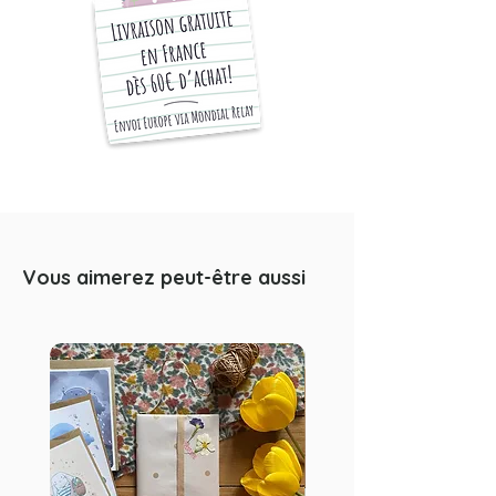
Modèles disponibles: 1
Dimensions disponibles : 1
10 x 21 cm -> (3,9 x 8.3 inches)
Pages encollées sur la tranche
haute du carnet.
15 lignes avec encoche pour faire
des listes.
50 pages.
Imprimé en France.
Vous aimerez peut-être aussi
Les blocs-notes seront envoyés
dans une enveloppe kraft
standard.
Impression haute définition sur papier
mat de qualité.
Les couleurs peuvent différer
légèrement en fonction des bloc-
notes et de votre écran d'ordinateur.