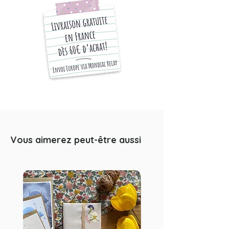
A6: 14,8 x 10,5 cm (4,1 x 5,8 inches)
A4: 21 x 29,7 cm -> (8,3 x 11,7
inches)
A3: 29,7 x 42 cm -> (11,7 x 16,5
inches)
Les formats A6 seront envoyés
dans une enveloppe kraft
standard
Les formats A4 et A3 seront
envoyés dans une enveloppe kraft
Vous aimerez peut-être aussi
rigide.
Chaque article est emballé
soigneusement dans du papier
kraft. La photo en descriptif est un
exemple d'emballage, susceptible
d'évoluer selon les saisons.
Impression haute définition sur papier