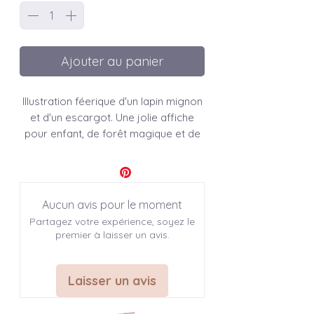
Ajouter au panier
Illustration féerique d'un lapin mignon
et d'un escargot. Une jolie affiche
pour enfant, de forêt magique et de
saison pour décorer vos murs, ou
offrir en cadeau.
Affiche et carte " Balade nocturne
Aucun avis pour le moment
"
Partagez votre expérience, soyez le
premier à laisser un avis.
♣ INFO SUR L'ARTICLE
Laisser un avis
Modèles disponibles: 1
Dimensions disponibles : 3