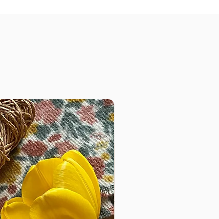
es
ée
ité
'en
e
 de
ur