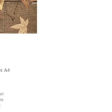
et A4
et
te
e