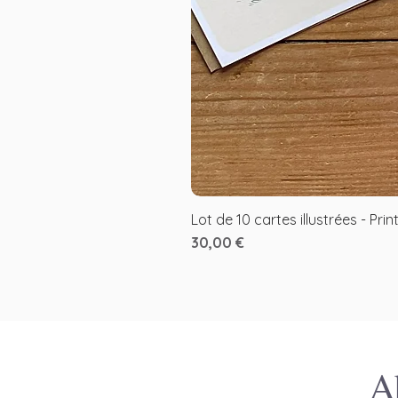
Lot de 10 cartes illustrées - Prin
Prix
30,00 €
A