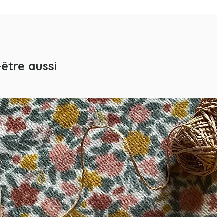
ouvrés, suivant encaissement effectif du règlement, auquel il
convient d'ajouter les délais de livraison du transporteur.
a boutique HelloWhiteRabbit ne pourra être tenue responsable d
conséquences dues à un éventuel retard de livraison.
es produits sont livrés partout dans le monde, à l'adresse indiqu
être aussi
par le client. En cas d'erreur dans le libellé des coordonnées
(notamment nom, prénom, numéro et nom de rue, code postal,
numéro de téléphone ou adresse mail etc...), la boutique
lloWhiteRabbit ne saurait être tenue responsable de l'impossibil
ou du retard de livraison.
Le vendeur n'est pas responsable des dommages ou pertes
causées au colis durant le transport.
 est recommandé de vérifier l'état du colis et des articles avant d
accepter la livraison afin de pouvoir, le cas échéant, effectuer un
réclamation auprès du transporteur.
Si vous souhaitez renvoyer un article, merci de me prévenir à
ception de celui-ci, l'article vous sera remboursé dès réception
elui-ci, dans son état d'origine. Les frais de transport et de reto
restant à la charge de l'acheteur.