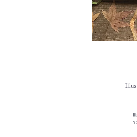
Illu
I
s