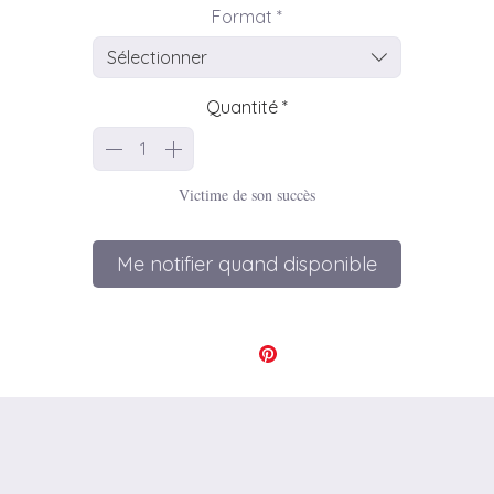
Format
*
Affiche et carte " Des dahlias dans mon cartable "
Sélectionner
Quantité
*
♣ INFO SUR L'ARTICLE
Modèles disponibles: 1
Victime de son succès
Dimensions disponibles : 2
A6: 14,8 x 10,5 cm (4,1 x 5,8 inches)
A4: 21 x 29,7 cm -> (8,3 x 11,7 inches)
Me notifier quand disponible
Les formats A6 seront envoyés dans une enveloppe kraft
standard
Les formats A4 seront envoyés dans une enveloppe kraft rigid
Chaque article est emballé soigneusement dans du papier kraf
La photo en descriptif est un exemple d'emballage, susceptibl
d'évoluer selon les saisons.
mpression haute définition sur papier mat de qualité. Les cartes 