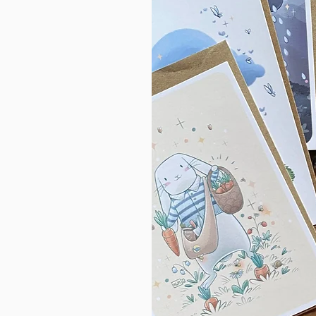
C
L
Ce