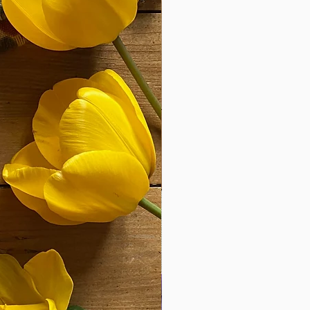
el
.
la
23.