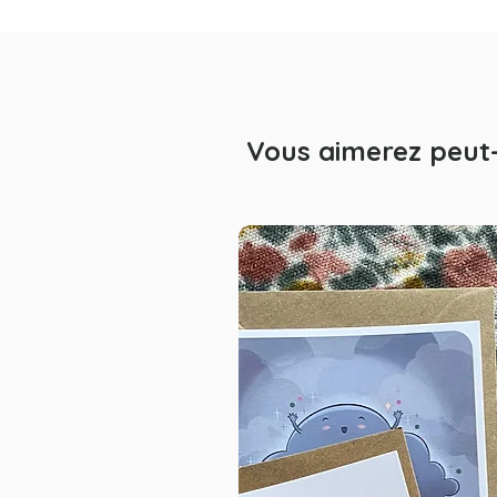
L
L
Vous aimerez peut-
He
Il
ré
c