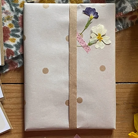
Merci de noter que les commandes personnalisées ne seront ni
reprises, ni échangées.
es illustrations sont destinées à un usage exclusivement personn
et ne peuvent en aucun cas être utilisées à des fins commerciales
e vendeur conserve ses droits à l'image et droits d'auteur après 
vente.
tte illustration est une création originale de HelloWhiteRabbit 20
♣ SUIVEZ LES LAPINS BLANCS...
Sur
Instagram
et
Facebook
!
Merci de votre visite!