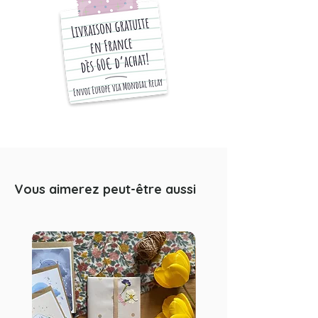
A4: 21 x 29,7 cm -> (8,3 x 11,7
inches)
A3: 29,7 x 42 cm -> (11,7 x 16,5
inches)
Les formats A6 seront envoyés
dans une enveloppe kraft
standard
Les formats A4 et A3 seront
envoyés dans une enveloppe kraft
rigide.
Vous aimerez peut-être aussi
Chaque article est emballé
soigneusement dans du papier
kraft. La photo en descriptif est un
exemple d'emballage, susceptible
d'évoluer selon les saisons.
Impression haute définition sur papier
mat de qualité. Les cartes et affiches