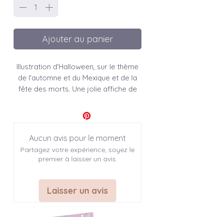
Ajouter au panier
Illustration d'Halloween, sur le thème
de l'automne et du Mexique et de la
fête des morts. Une jolie affiche de
saison pour décorer vos murs.
Affiche et carte " Dia de los
muertos "
Aucun avis pour le moment
Partagez votre expérience, soyez le
premier à laisser un avis.
♣ INFO SUR L'ARTICLE
Modèles disponibles: 1
Laisser un avis
Dimensions disponibles : 3
A6: 14,8 x 10,5 cm (4,1 x 5,8 inches)