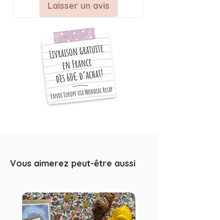
plein de douceur
. Illustration
créée
Laisser un avis
et imprimée en France
dans mon
atelier.
Affiche et carte " L'ami de bébêtes
"
♣ INFO SUR L'ARTICLE
Modèles disponibles: 1
Dimensions disponibles : 3
A6: 14,8 x 10,5 cm (4,1 x 5,8 inches)
A4: 21 x 29,7 cm -> (8,3 x 11,7
Vous aimerez peut-être aussi
inches)
A3: 29,7 x 42 cm -> (11,7 x 16,5
inches)
Les formats A6 seront envoyés
dans une enveloppe kraft