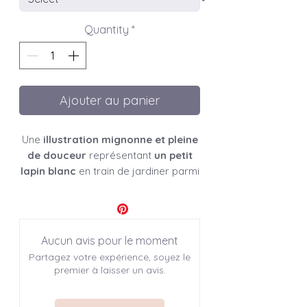
Quantity
*
Ajouter au panier
Une
illustration mignonne et pleine
de douceur
représentant
un petit
lapin blanc
en train de jardiner parmi
des
pots de pensées
, les premières
fleurs du printemps
. Adorable et
poétique, cette illustration apporte
une touche tendre à une décoration.
Aucun avis pour le moment
Disponible en
carte A6 et affiches
Partagez votre expérience, soyez le
A4 et A3
, elle est idéale pour
premier à laisser un avis.
décorer une chambre d’enfant
,
un
petit bureau
ou
offrir un cadeau